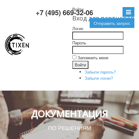
Войти
+7 (495) 669-32-06
Toggle
Вход для партнеров
navigat
Отправить запрос
Логин
Пароль
Запомнить меня
Забыли пароль?
Забыли логин?
ДОКУМЕНТАЦИЯ
ПО РЕШЕНИЯМ