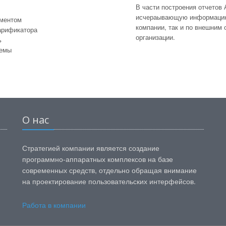
В части построения отчетов
исчераывающую информацию 
ументом
компании, так и по внешним
арификатора
организации.
ь
темы
О нас
Стратегией компании является создание
программно-аппаратных комплексов на базе
современных средств, отдельно обращая внимание
на проектирование пользовательских интерфейсов.
Работа в компании