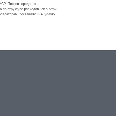
 АСР "Тискен" предоставляет
по структуре расходов как внутри
 операторам, поставляющим услугу