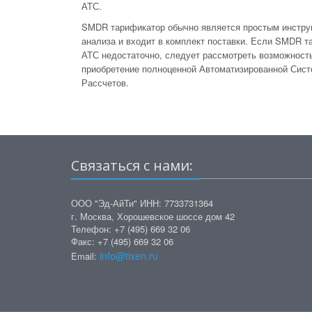
АТС.
SMDR тарификатор обычно является простым инстр
анализа и входит в комплект поставки. Если SMDR т
АТС недостаточно, следует рассмотреть возможност
приобретение полноценной Автоматизированной Сис
Рассчетов.
Связаться с нами:
ООО "Эд-АйТи" ИНН: 7733731364
г. Москва, Хорошевское шоссе дом 42
Телефон: +7 (495) 669 32 06
Факс: +7 (495) 669 32 06
info@tixen.ru
Email: