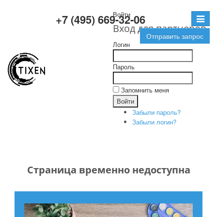
Войти
+7 (495) 669-32-06
Toggle
Вход для партнеров
navigat
Отправить запрос
Логин
Пароль
Запомнить меня
Забыли пароль?
Забыли логин?
Страница временно недоступна